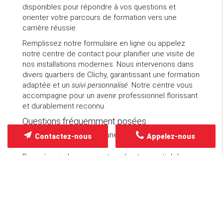
disponibles pour répondre à vos questions et
orienter votre parcours de formation vers une
carrière réussie.
Remplissez notre formulaire en ligne ou appelez
notre centre de contact pour planifier une visite de
nos installations modernes. Nous intervenons dans
divers quartiers de Clichy, garantissant une formation
adaptée et un
suivi personnalisé
. Notre centre vous
accompagne pour un avenir professionnel florissant
et durablement reconnu.
Questions fréquemment posées
Comment se préparer à une carrière en vente de
Contactez-nous
Appelez-nous
produits marée ?
Pour réussir dans ce secteur, il est essentiel de
maîtriser les
techniques de vente
et de cultiver une
relation client de confiance solide. Nos formations
offrent des ateliers pratiques et des simulations
pour développer ces compétences avec méthode.
Pourquoi choisir une formation en alternance dans la
vente de produits marée ?