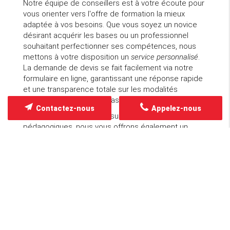
Notre équipe de conseillers est à votre écoute pour
vous orienter vers l'offre de formation la mieux
adaptée à vos besoins. Que vous soyez un novice
désirant acquérir les bases ou un professionnel
souhaitant perfectionner ses compétences, nous
mettons à votre disposition un
service personnalisé
.
La demande de devis se fait facilement via notre
formulaire en ligne, garantissant une réponse rapide
et une transparence totale sur les modalités
d'inscription et les coûts associés.
Contactez-nous
Appelez-nous
En plus des informations sur les modalités
pédagogiques, nous vous offrons également un
accompagnement pour explorer les différentes
options de financement. Cette assistance vous
permet d'envisager sereinement votre projet
professionnel et d'investir dans une formation de
qualité sans contrainte financière majeure. La
proximité géographique et la flexibilité de nos offres
font de SAG & FORM un
partenaire de choix
pour
réussir dans le secteur des fruits et légumes.
Villeneuve-la-Garenne